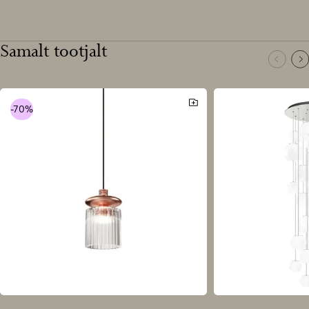
486 €
kroom
pronks
pronks
kroom
kuni
1066 €
Samalt tootjalt
-70%