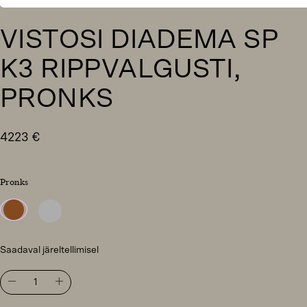
VISTOSI DIADEMA SP
K3 RIPPVALGUSTI,
PRONKS
4223
€
Pronks
Saadaval järeltellimisel
Vistosi
Diadema
SP