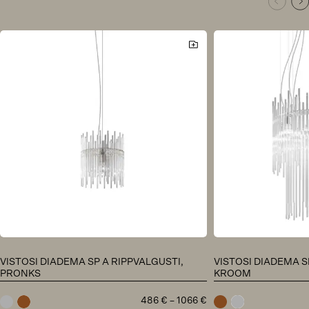
VISTOSI DIADEMA SP A RIPPVALGUSTI,
VISTOSI DIADEMA S
PRONKS
KROOM
Hinnavahemik:
486
€
–
1066
€