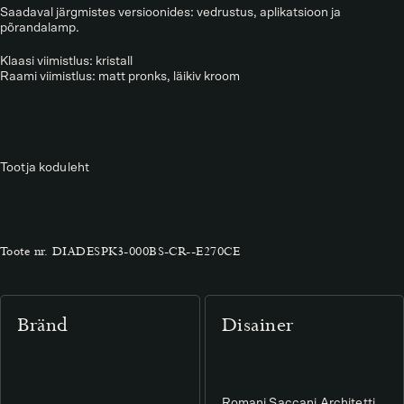
Saadaval järgmistes versioonides: vedrustus, aplikatsioon ja
põrandalamp.
Klaasi viimistlus: kristall
Raami viimistlus: matt pronks, läikiv kroom
Tootja koduleht
Toote nr.
DIADESPK3-000BS-CR--E270CE
Bränd
Disainer
Romani Saccani Architetti