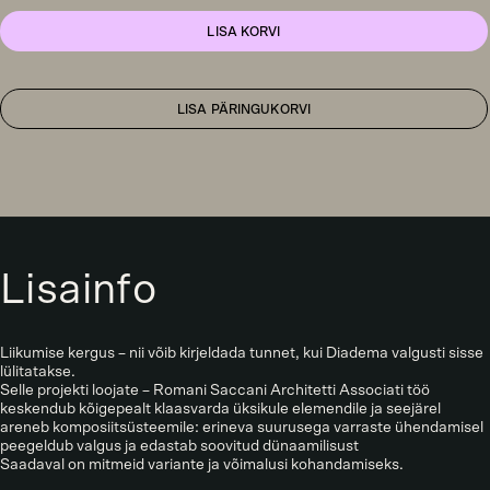
K3
rippvalgusti,
LISA KORVI
pronks
kogus
LISA PÄRINGUKORVI
Lisainfo
Liikumise kergus – nii võib kirjeldada tunnet, kui Diadema valgusti sisse
lülitatakse.
Selle projekti loojate – Romani Saccani Architetti Associati töö
keskendub kõigepealt klaasvarda üksikule elemendile ja seejärel
areneb komposiitsüsteemile: erineva suurusega varraste ühendamisel
peegeldub valgus ja edastab soovitud dünaamilisust
Saadaval on mitmeid variante ja võimalusi kohandamiseks.